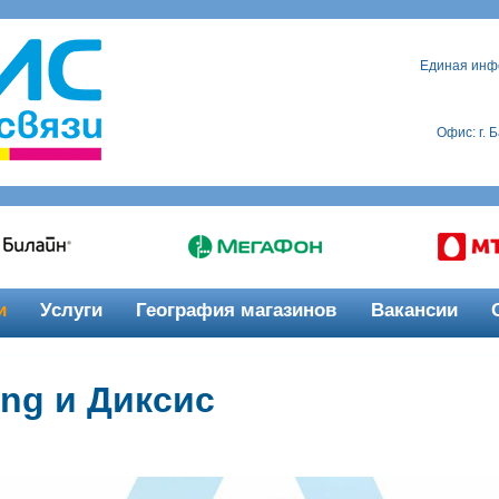
Единая инф
Офис: г. 
и
Услуги
География магазинов
Вакансии
ng и Диксис