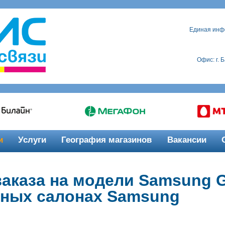
Единая инф
Офис: г. 
и
Услуги
География магазинов
Вакансии
аказа на модели Samsung G
ных салонах Samsung